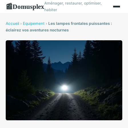
Aménager, restaurer, optimiser,
Domusplex
📰
habiter
Accueil
›
Equipement
›
Les lampes frontales puissantes :
éclairez vos aventures nocturnes