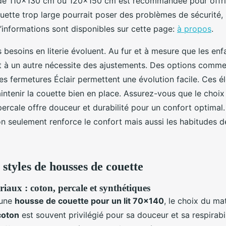
e de 110x130 cm ou 120x150 cm est recommandée pour offri
ette trop large pourrait poser des problèmes de sécurité, 
 d’informations sont disponibles sur cette page:
à propos
.
 besoins en literie évoluent. Au fur et à mesure que les enf
it à un autre nécessite des ajustements. Des options comme
es fermetures Éclair permettent une évolution facile. Ces 
ntenir la couette bien en place. Assurez-vous que le choi
rcale offre douceur et durabilité pour un confort optimal.
on seulement renforce le confort mais aussi les habitudes 
styles de housses de couette
iaux : coton, percale et synthétiques
'une
housse de couette pour un lit 70x140
, le choix du ma
coton
est souvent privilégié pour sa douceur et sa respirabi