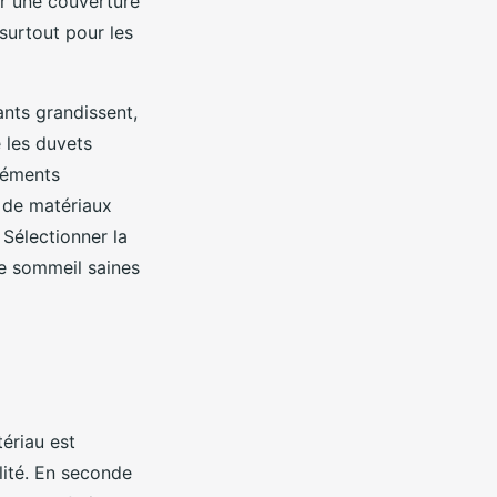
r une couverture
surtout pour les
ants grandissent,
 les duvets
éléments
x de matériaux
 Sélectionner la
de sommeil saines
tériau est
lité. En seconde