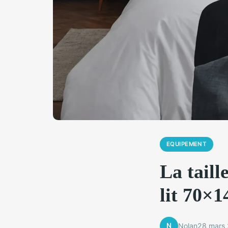
EQUIPEMENT
La taill
lit 70×
N
Nolan
28 mars