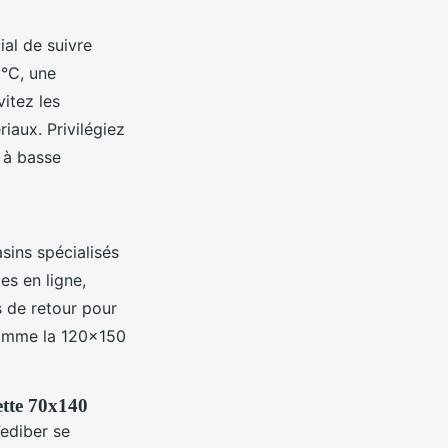
al de suivre
0°C, une
itez les
iaux. Privilégiez
 à basse
sins spécialisés
es en ligne,
es de retour pour
 comme la 120x150
ette 70x140
ediber se