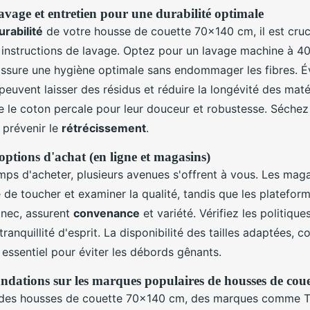
lavage et entretien pour une durabilité optimale
urabilité
de votre housse de couette 70x140 cm, il est cruci
 instructions de lavage. Optez pour un lavage machine à 4
ssure une hygiène optimale sans endommager les fibres. Év
euvent laisser des résidus et réduire la longévité des matér
le coton percale pour leur douceur et robustesse. Séchez
 prévenir le
rétrécissement
.
ptions d'achat (en ligne et magasins)
mps d'acheter, plusieurs avenues s'offrent à vous. Les maga
 de toucher et examiner la qualité, tandis que les plateform
nec, assurent
convenance
et variété. Vérifiez les politiqu
tranquillité d'esprit. La disponibilité des tailles adaptées,
 essentiel pour éviter les débords gênants.
ndations sur les marques populaires de housses de cou
des housses de couette 70x140 cm, des marques comme T