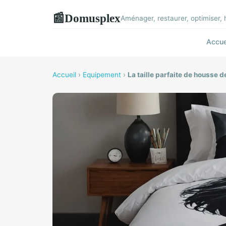
Domusplex
📰
Aménager, restaurer, optimiser, 
Accue
Accueil
›
Equipement
›
La taille parfaite de housse 