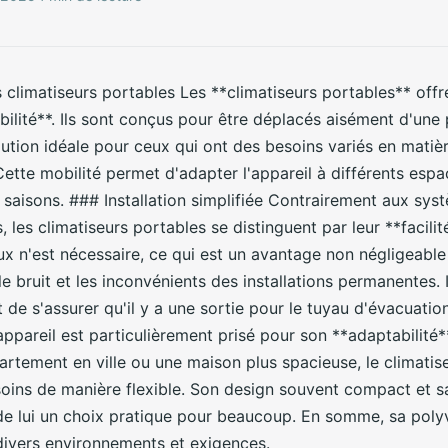
climatiseurs portables Les **climatiseurs portables** offr
ibilité**. Ils sont conçus pour être déplacés aisément d'une 
olution idéale pour ceux qui ont des besoins variés en matiè
Cette mobilité permet d'adapter l'appareil à différents esp
 saisons. ### Installation simplifiée Contrairement aux sys
, les climatiseurs portables se distinguent par leur **facilité
x n'est nécessaire, ce qui est un avantage non négligeable
le bruit et les inconvénients des installations permanentes. I
 de s'assurer qu'il y a une sortie pour le tuyau d'évacuatio
appareil est particulièrement prisé pour son **adaptabilité*
artement en ville ou une maison plus spacieuse, le climatis
soins de manière flexible. Son design souvent compact et sa
t de lui un choix pratique pour beaucoup. En somme, sa poly
divers environnements et exigences.