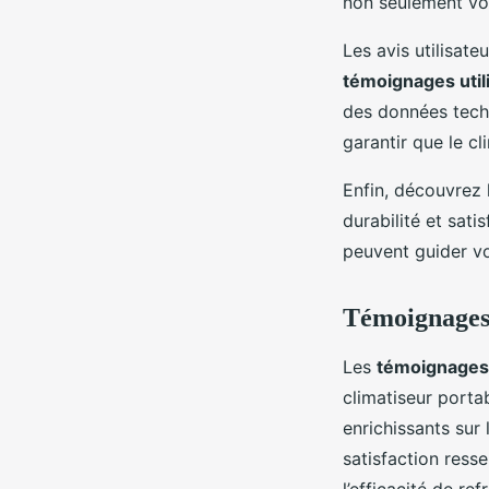
non seulement vot
Les avis utilisate
témoignages util
des données tech
garantir que le c
Enfin, découvrez
durabilité et sat
peuvent guider vo
Témoignages 
Les
témoignages 
climatiseur porta
enrichissants sur
satisfaction ress
l’efficacité de r