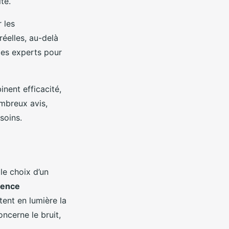
té.
 les
réelles, au-delà
des experts pour
nent efficacité,
ombreux avis,
soins.
le choix d’un
ience
tent en lumière la
ncerne le bruit,