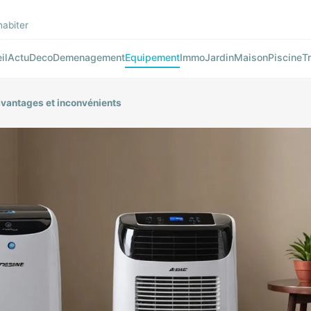
habiter
il
Actu
Deco
Demenagement
Equipement
Immo
Jardin
Maison
Piscine
T
 avantages et inconvénients