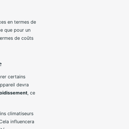
ixes en termes de
ive que pour un
termes de coûts
e
érer certains
appareil devra
roidissement
, ce
ns climatiseurs
Cela influencera