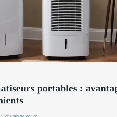
atiseurs portables : avanta
nients
r 2025
4 min de lecture