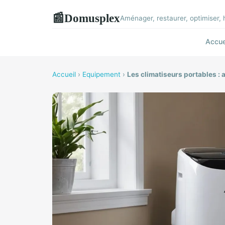
Domusplex
📰
Aménager, restaurer, optimiser, 
Accue
Accueil
›
Equipement
›
Les climatiseurs portables :