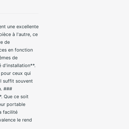
ent une excellente
pièce à l'autre, ce
re de
aces en fonction
tèmes de
 d'installation**.
 pour ceux qui
l suffit souvent
n. ###
*. Que ce soit
eur portable
 facilité
valence le rend