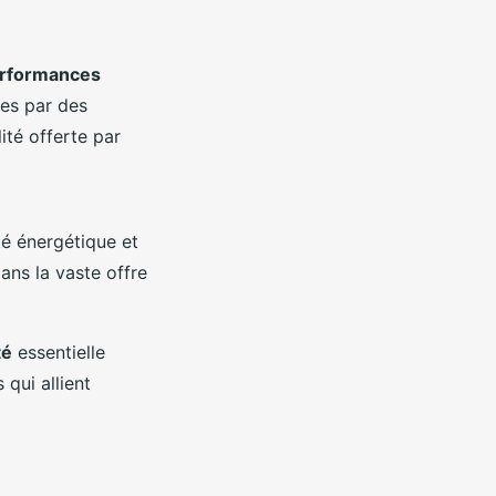
rformances
ées par des
lité offerte par
té énergétique et
ns la vaste offre
té
essentielle
 qui allient