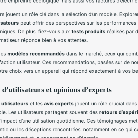
re empreinte écologique mais aussi vos factures d’électrici
urs jouent un rôle clé dans la sélection d’un modèle. Explorer
isateurs
peut offrir des perspectives sur les performances 
niques. De plus, fiez-vous aux
tests produits
réalisés par 
limatiseur réponde bien à vos attentes.
 les
modèles recommandés
dans le marché, ceux qui combi
isfaction utilisateur. Ces recommandations, basées sur de n
tre choix vers un appareil qui répond exactement à vos be
d’utilisateurs et opinions d’experts
utilisateurs
et les
avis experts
jouent un rôle crucial dans 
ble. Les utilisateurs partagent souvent des
retours d’expér
 l’impact d’une utilisation quotidienne. Ces témoignages met
entie ou les déceptions rencontrées, notamment en ce qui co
efroidissement et la consommation d’énergie.