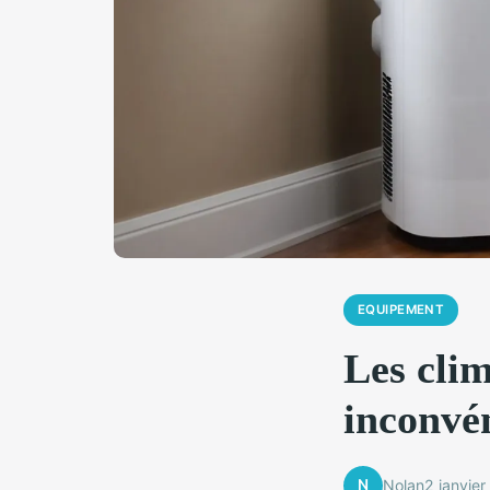
EQUIPEMENT
Les clim
inconvé
N
Nolan
2 janvie