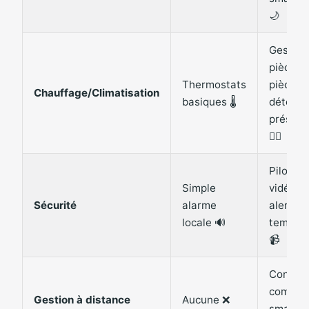
🌙
Gestion
pièce p
Thermostats
pièce +
Chauffage/Climatisation
basiques 🌡️
détecti
présen
🚶‍♂️
Pilotag
Simple
vidéo et
Sécurité
alarme
alertes
locale 🔊
temps r
📹
Contrôl
complet
Gestion à distance
Aucune ❌
smartp