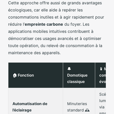
Cette approche offre aussi de grands avantages
écologiques, car elle aide à repérer les
consommations inutiles et à agir rapidement pour
réduire l’
empreinte carbone
du foyer. Les
applications mobiles intuitives contribuent à
démocratiser ces usages avancés et à optimiser
toute opération, du relevé de consommation à la
maintenance des appareils.
🔔
📱 Mais
🏠 Fonction
Domotique
connec
classique
évoluée
Scénari
lumineu
Automatisation de
Minuteries
via
l’éclairage
standard 🕰️
smartp