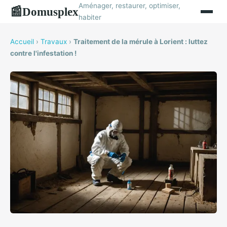
Aménager, restaurer, optimiser,
Domusplex
📰
habiter
Accueil
›
Travaux
›
Traitement de la mérule à Lorient : luttez
contre l'infestation !