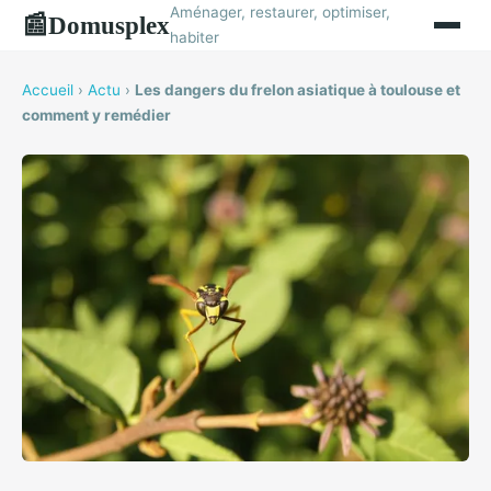
Aménager, restaurer, optimiser,
Domusplex
📰
habiter
Accueil
›
Actu
›
Les dangers du frelon asiatique à toulouse et
comment y remédier