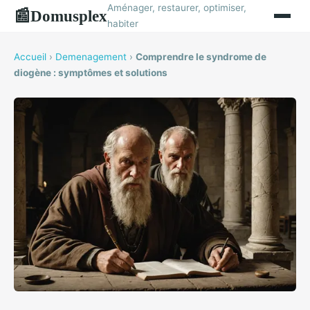
Aménager, restaurer, optimiser,
Domusplex
📰
habiter
Accueil
›
Demenagement
›
Comprendre le syndrome de
diogène : symptômes et solutions